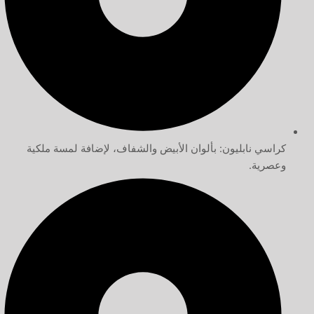
كراسي نابليون: بألوان الأبيض والشفاف، لإضافة لمسة ملكية
وعصرية.