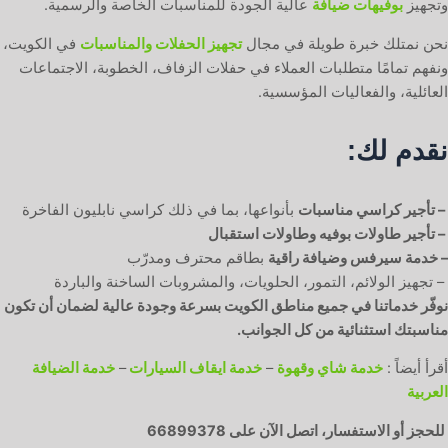
وتجهيز
بوفيهات ضيافة
عالية الجودة للمناسبات الخاصة والرسمية.
نحن نمتلك خبرة طويلة في مجال
تجهيز الحفلات والمناسبات
في الكويت،
ونفهم تمامًا متطلبات العملاء في حفلات الزفاف، الخطوبة، الاجتماعات
العائلية، والفعاليات المؤسسية.
نقدم لك:
– تأجير كراسي مناسبات
بأنواعها، بما في ذلك كراسي نابليون الفاخرة
– تأجير طاولات بوفيه وطاولات استقبال
– خدمة سيرفس وضيافة راقية
بطاقم محترف ومدرّب
– تجهيز الولائم، التمور، الحلويات، والمشروبات الساخنة والباردة
نوفّر خدماتنا في جميع مناطق الكويت بسرعة وجودة عالية لضمان أن تكون
مناسبتك استثنائية من كل الجوانب.
أقرأ أيضاً :
خدمة شاي وقهوة
–
خدمة ايقاف السيارات
–
خدمة الضيافة
العربية
للحجز أو الاستفسار، اتصل الآن على 66899378