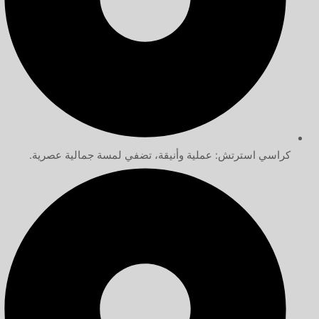
كراسي استرتش: عملية وأنيقة، تضفي لمسة جمالية عصرية.