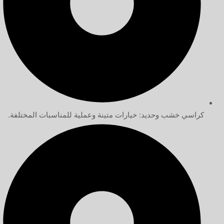
كراسي خشب وحديد: خيارات متينة وعملية للمناسبات المختلفة.