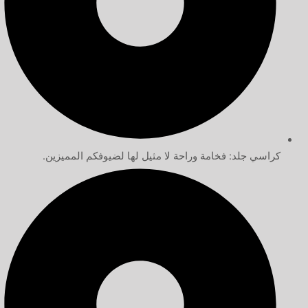
كراسي جلد: فخامة وراحة لا مثيل لها لضيوفكم المميزين.