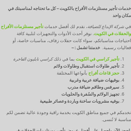
خدمات تأجير مستلزمات الأفراح بالكويت – كل ما تحتاجه لمناسبتك في
مكان واحد
في
شركة الإبداع للضيافة
، نقدم لك أفضل خدمات
تأجير مستلزمات الأفراح
والحفلات في الكويت
. نوفر أحدث الأدوات والتجهيزات لتلبية كافة
احتياجات مناسباتكم، سواء كانت حفلات زفاف، مناسبات خاصة، أو
فعاليات رسمية.
خدمتنا تشمل : –
تأجير كراسي في الكويت
بما في ذلك
كراسي نابليون الفاخرة
تأجير طاولات استقبال وطاولات ولائم
حجز قاعات أفراح
بأنواعها المختلفة
بوفيهات ضيافة عربية وغربية
سيرفس وطاقم ضيافة مدرب
تجهيز الولائم والسُفرة والحلويات
بوفيه مشروبات ساخنة وباردة وعصائر طبيعية
نخدمكم في جميع مناطق الكويت بخدمة راقية وجودة عالية تضمن لكم
مناسبة لا تُنسى.
احجز الآن واحصل على أفضل عروض تأجير مستلزمات الحفلات في