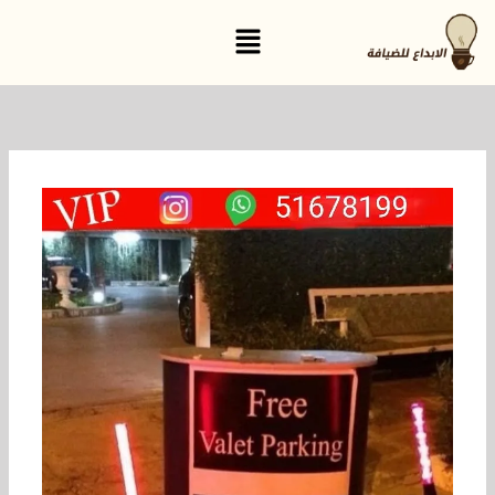
خطي
القائمة
لى
لمحتوى