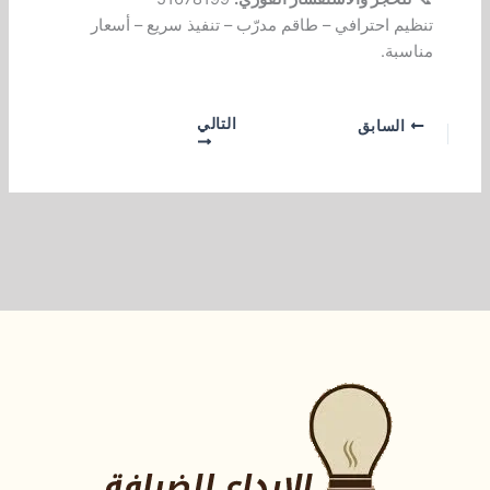
تنظيم احترافي – طاقم مدرّب – تنفيذ سريع – أسعار
مناسبة.
التالي
السابق