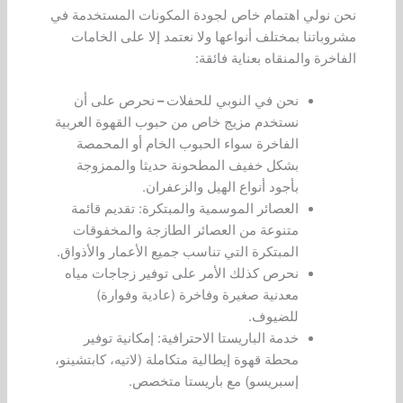
نحن نولي اهتمام خاص لجودة المكونات المستخدمة في
مشروباتنا بمختلف أنواعها ولا نعتمد إلا على الخامات
الفاخرة والمنقاه بعناية فائقة:
نحن في النوبي للحفلات
–
نحرص على أن
نستخدم مزيج خاص من حبوب القهوة العربية
الفاخرة سواء الحبوب الخام أو المحمصة
بشكل خفيف المطحونة حديثا والممزوجة
بأجود أنواع الهيل والزعفران.
العصائر الموسمية والمبتكرة: تقديم قائمة
متنوعة من العصائر الطازجة والمخفوقات
المبتكرة التي تناسب جميع الأعمار والأذواق.
نحرص كذلك الأمر على توفير زجاجات مياه
معدنية صغيرة وفاخرة (عادية وفوارة)
للضيوف.
خدمة الباريستا الاحترافية: إمكانية توفير
محطة قهوة إيطالية متكاملة (لاتيه، كابتشينو،
إسبريسو) مع باريستا متخصص.