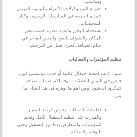
ومناسب.
احترام البروتوكولات: الالتزام بالترتيب الهرمي
لتقديم الخدمة في المناسبات الرسمية وكبار
الشخصيات.
استخدام البخور والعود: تقديم خدمة تبخير
المكان والضيوف بالعود والبخور الفاخر في
ختام الضيافة، كجزء أصيل من الترحيب.
تنظيم المؤتمرات والفعاليات
سواء كانت لحظة احتفال عائلية أو حدث مؤسسي كبير،
فنحن في النوبي للحفلات
–
نوفر لكم خدمات ضيافة
تتذكرها الحشود، ومن أهم ما نوفره في هذا الشأن ما
يلي:
فعاليات الشركات: يحرص فريقنا المميز
والمدرب على تنظيم استقبال كامل وفخم
للمؤتمرات والمعارض بدءا من التسجيل وحتى
البوفيه والضيافة.