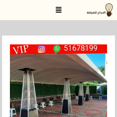
خطي
القائمة
لى
لمحتوى