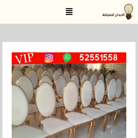
خطي
القائمة
لى
لمحتوى