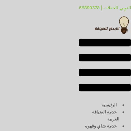
خطي
لقائمة
لقائمة
النوبي للحفلات | 66899378
لى
لمحتوى
الرئيسية
خدمة الضيافة
العربية
خدمة شاي وقهوه