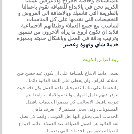
بالمناسبات وخاصة الافراح والاعراس عميلنا
الكريم نحن في يالابداع للضيافة نقوم باعمالنا
بالطريقة التي تناسبك وبالاضافة الى العروض و
التخفيضات التى نقدمها على كل المناسبات
لتتناسب مع جميع العملاء وطبقاتهم الاجتماعية
فلابد ان تكون اروع ما يراة الاخرون من تنسيق
وترتيب ودقة فى العمل وباشكال حديثه ومميزه
خدمة شاي وقهوة وعصير
زينة اعراس الكويت
يسعي دائما الابداع للضيافة علي ان يكون عند حسن ظن
عملائه الكرام ، وان يحظي علي الثقة العالية دائما ،
وللحفاظ علي تلك الثقة يختار طقم العمل بكل دقة حيث
يتوفر فيهم عامل المهارة والثقة والامانة ، وايضا يتم
تدريبه بافضل الاساليب كي يقدموا الخدمات بافضل
المستويات، وفي سعي مستمر لان يعرف ماهي
الخدمات التي يحتاج اليها اهل الكويت ، وايضا كي تظل
ثقة العالية عن اصول الضيافة عند العملاء ، دائما الابداع
للضيافة يطور من الخدمات التي يقدمها .