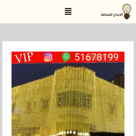
خطي
القائمة
لى
لمحتوى