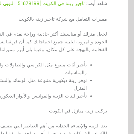
شاهد أيضا:
تاجير زينة في الكويت |51678199| النوبي للحفلات
مميزات التعامل مع شركة تاجير زينه بالكويت
الجودة والمرونة لتلبية جميع احتياجاتك كما أن فريقن
الفخامة والبهجة على كل مكان، وفيما يلي أبرز مميزاتنا 
تأجير أثاث متنوع مثل الكراسي والطاولات وا
والمناسبات.
نوفر زينة ديكورية متنوعة مثل الوسائد والست
المنزل.
تأجير ليتات الزينة والفوانيس والأنوار الديك
تركيب زينة منازل في الكويت
تعد الزينة والإضاءة الجذابة من أهم العناصر التي تضيف
للأفراد والشركات فرصة تحويل أي مساحة بطريقة إبداعي