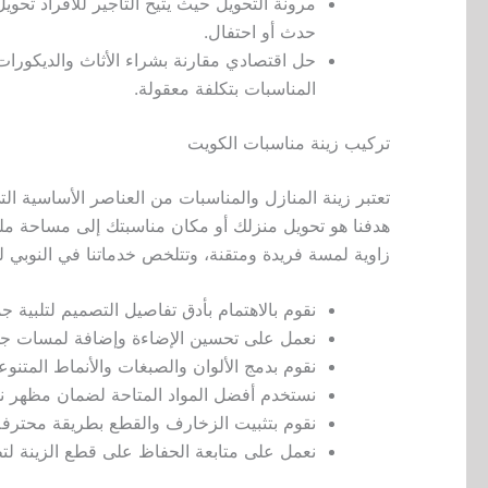
مرونة التحويل حيث يتيح التأجير للأفراد تحو
حدث أو احتفال.
حل اقتصادي مقارنة بشراء الأثاث والديكورات با
المناسبات بتكلفة معقولة.
تركيب زينة مناسبات الكويت
تعتبر زينة المنازل والمناسبات من العناصر الأساسية ا
هدفنا هو تحويل منزلك أو مكان مناسبتك إلى مساحة مليئة
زاوية لمسة فريدة ومتقنة، وتتلخص خدماتنا في النوبي للحفلات بالكويت 51678199 لتركيب 
نقوم بالاهتمام بأدق تفاصيل التصميم لتلبية جم
نعمل على تحسين الإضاءة وإضافة لمسات جما
نقوم بدمج الألوان والصبغات والأنماط المتنو
نستخدم أفضل المواد المتاحة لضمان مظهر ن
نقوم بتثبيت الزخارف والقطع بطريقة محترفة ل
نعمل على متابعة الحفاظ على قطع الزينة لتظ