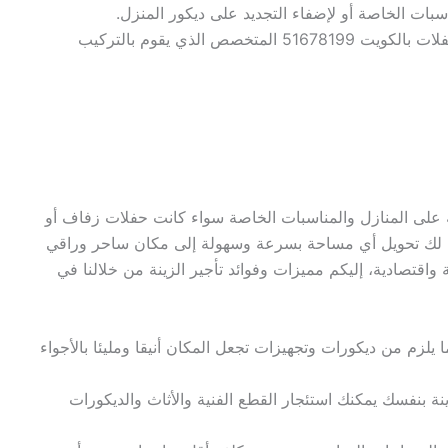
بات الخاصة أو لإضفاء التجديد على ديكور المنزل.
سهولة التنظيم والتجهيز مع فريقنا النوبي للحفلات بالكويت 51678199 المتخصص الذي يقوم بالتركيب
ة على المنازل والمناسبات الخاصة سواء كانت حفلات زفاف أو
نتيح لك تحويل أي مساحة بسرعة وسهولة إلى مكان ساحر وراقي
اقتصادية، إليكم مميزات وفوائد تأجير الزينة من خلالنا في
لزم من ديكورات وتجهيزات تجعل المكان أنيقا ومليئا بالأجواء
نة بنفسك يمكنك استئجار القطع الفنية والأثاث والديكورات