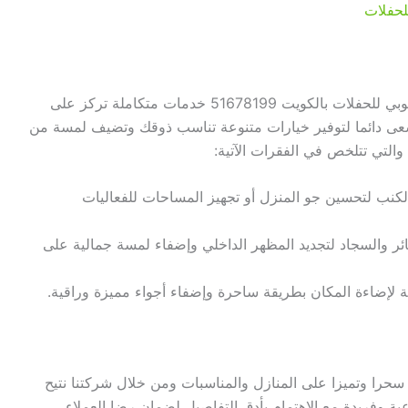
لجعل منزلك أو مناسبتك أكثر جاذبية وراحة نقدم في النوبي للحفلات بالكويت 51678199 خدمات متكاملة تركز على
ا يسعى دائما لتوفير خيارات متنوعة تناسب ذوقك وتضيف لمسة من
والتي تتلخص في الفقرات الآتية:
لكنب لتحسين جو المنزل أو تجهيز المساحات للفعاليات
ائر والسجاد لتجديد المظهر الداخلي وإضفاء لمسة جمالية على
ورية لإضاءة المكان بطريقة ساحرة وإضفاء أجواء مميزة وراقية.
 سحرا وتميزا على المنازل والمناسبات ومن خلال شركتنا نتيح
ة وفريدة مع الاهتمام بأدق التفاصيل لضمان رضا العملاء