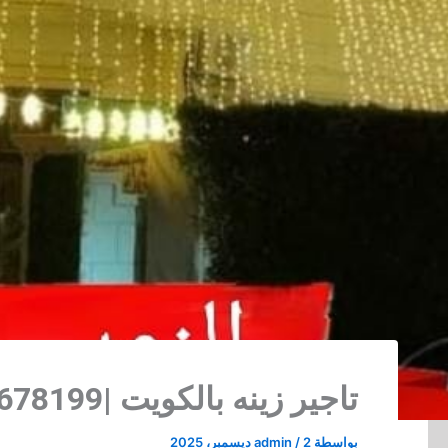
تاجير زينه بالكويت |51678199| النوبي للحفلات بالكويت
بواسطة
2 ديسمبر، 2025
/
admin