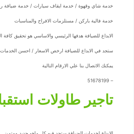
خدمة شاي وقهوة / خدمة ايقاف سيارات / خدمة ضيافة رج
خدمة فالية باركن / مستلزمات الافراح والمناسبات
الابداع للضيافة هدفها الرئيسي والاساسي هو تحقيق كافة ا
ستجد في الابداع للضيافة ارخص الاسعار / احسن الخدمات
يمكنك الاتصال بنا علي الارقام التالية
– 51678199
تاجير طاولات استقب
الابداع لخدمات الضيافة ستجد فيه كل ماهو جديد ومتميز