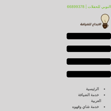
خطي
لقائمة
لقائمة
النوبي للحفلات | 66899378
لى
لمحتوى
الرئيسية
خدمة الضيافة
العربية
خدمة شاي وقهوه