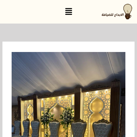
خطي
القائمة
لى
لمحتوى