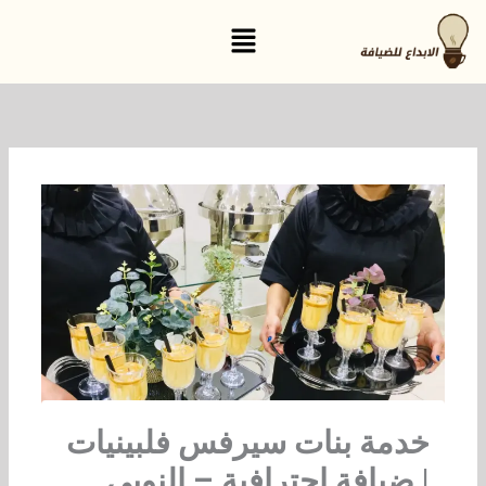
خطي
القائمة
لى
لمحتوى
خدمة بنات سيرفس فلبينيات
| ضيافة احترافية – النوبي