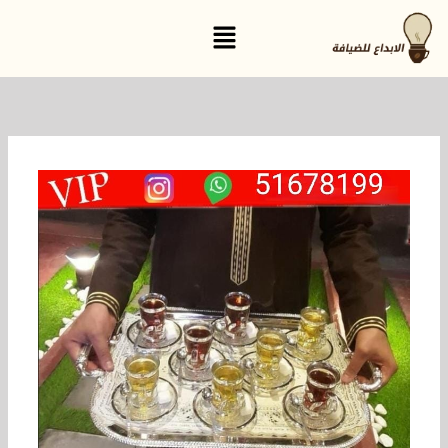
خطي
القائمة
لى
لمحتوى