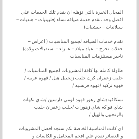
المجال الخبرة ،التي تؤهله ان يقدم تلك الخدمات علي
افضل وجه ،نقدم خدمة ضيافه نساء (فلبينيات – هنديات –
سيلانيات – حبشيات)
نقدم خدمات الضيافه لجميع المناسبات ( اعراس –
حفلات تخرج – اعياد ميلاد – عــزاء – استقبالات ولادة)
تاجير مستلزمات المناسبات
طاولة كامله بها كافة المشروبات لجميع المناسبات /
حليب زعفران كرك حليب زنجبيل هيل / قهوة عربيه /
قهوه تركيه /قهوه فرنسيه /
نسكافيه/شاي زهور قهوه لومي دارسين /شاي نكهات
شاي فواكه شاي زهورات /حليب زعفران حليب
بالزنجبيل والهيل /
اي كانت المناسبة الخاصة بكم ستجد افضل المشروبات
و العصائر تقدم علي افخم المحامل و الكاسات و