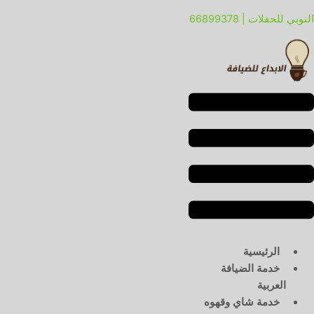
خطي
لقائمة
لقائمة
النوبي للحفلات | 66899378
لى
لمحتوى
الرئيسية
خدمة الضيافة
العربية
خدمة شاي وقهوه