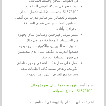
في الكويت، فنحن وجهتك المثالية.
حيث نوفر في شركة النوبي للحفلات
51678199 خدمات متكاملة تشمل الشاي،
القهوة، والعصائر عبر طاقم مدرب من أفضل
الصبابين المختصين في تقديم الضيافة
باحترافية وأناقة.
نتميز بتوفير قهوجيين وصبابين شاي وقهوة
من الجنسيات المختلفة، بما في ذلك
الفلبينيات، النوبيين، والكويتيات، وجميعهم
خضعوا لتدريبات مكثفة على أيدي مختصين
في فنون الضيافة العربية.
نعمل على مدار 24 ساعة في جميع مناطق
الكويت، ونفخر بتنفيذ كافة الطلبات بدقة
وسرعة مع الحرص على رضا العملاء.
شاهد أيضا:
قهوجيه خدمة شاي وقهوة رجال
|51678199| الابداع للضيافة
أهمية صبابين الشاي والقهوة في المناسبات