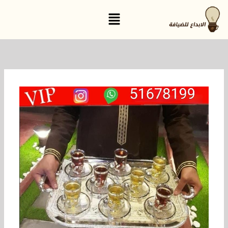
خطي
القائمة
لى
لمحتوى