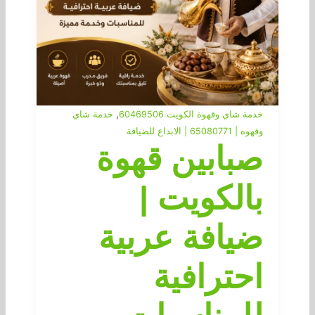
,
خدمة شاي وقهوة الكويت 60469506
خدمة شاي
وقهوه | 65080771 | الابداع للضيافة
صبابين قهوة
بالكويت |
ضيافة عربية
احترافية