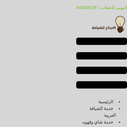
خطي
لقائمة
لقائمة
النوبي للحفلات | 66899378
لى
لمحتوى
الرئيسية
خدمة الضيافة
العربية
خدمة شاي وقهوه