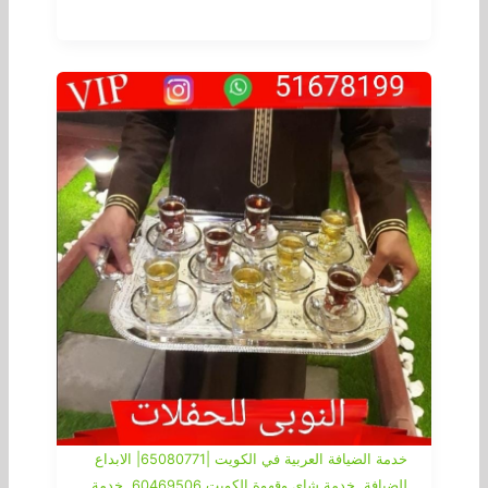
خدمة الضيافة العربية في الكويت |65080771| الابداع
,
,
للضيافة
خدمة شاي وقهوة الكويت 60469506
خدمة