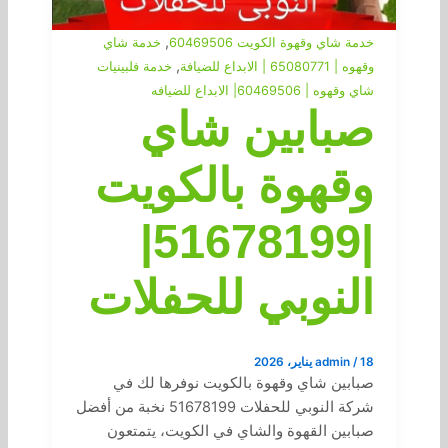
,
خدمة شاي وقهوة الكويت 60469506
خدمة شاي
,
وقهوه | 65080771 | الابداع للضيافة
خدمة فلبينيات
شاي وقهوه | 60469506| الابداع للضيافه
صبابين شاي
وقهوة بالكويت
|51678199|
النوبي للحفلات
18 يناير، 2026
/
admin
صبابين شاي وقهوة بالكويت نوفرها لك في
شركة النوبي للحفلات 51678199 نخبة من أفضل
صبابين القهوة والشاي في الكويت، يتمتعون