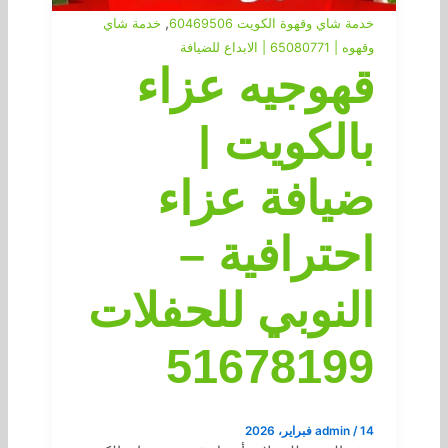
,
خدمة شاي وقهوة الكويت 60469506
خدمة شاي
وقهوه | 65080771 | الابداع للضيافة
قهوجيه عزاء
بالكويت |
ضيافة عزاء
احترافية –
النوبي للحفلات
51678199
14 فبراير، 2026
/
admin