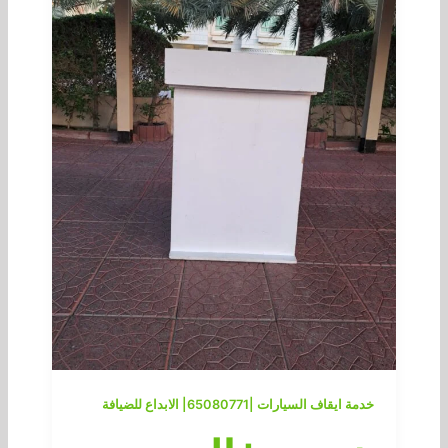
خدمة ايقاف السيارات |65080771| الابداع للضيافة