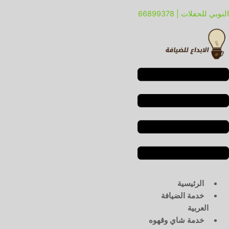
خطي
لقائمة
لقائمة
النوبي للحفلات | 66899378
لى
لمحتوى
الرئيسية
خدمة الضيافة
العربية
خدمة شاي وقهوه