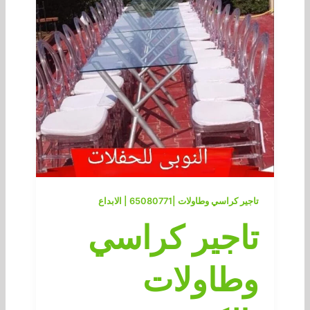
تاجير كراسي وطاولات |65080771 | الابداع
تاجير كراسي
وطاولات