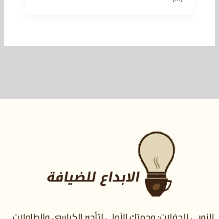
النوبي للحفلات: وجهتك الأولى لتأجير الكراسي والطاولات