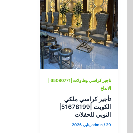
تاجير كراسي وطاولات |65080771 |
الابداع
تأجير كراسي ملكي
الكويت |51678199|
النوبي للحفلات
20 يناير، 2026
/
admin