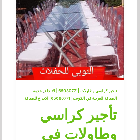
,
تاجير كراسي وطاولات |65080771 | الابداع
خدمة
الضيافة العربية في الكويت |65080771| الابداع للضيافة
تأجير كراسي
وطاولات في