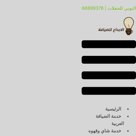
خطي
لقائمة
لقائمة
النوبي للحفلات | 66899378
لى
لمحتوى
الرئيسية
خدمة الضيافة
العربية
خدمة شاي وقهوه