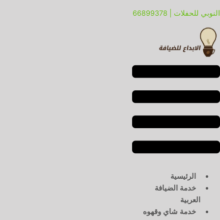
خطي
لقائمة
لقائمة
النوبي للحفلات | 66899378
لى
لمحتوى
الرئيسية
خدمة الضيافة
العربية
خدمة شاي وقهوه