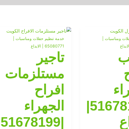
لات ومناسبات |
خدمة تنظيم حفلات ومناسبات |
65080771 | الابداع
ب
تاجير
مستلزمات
اء
افراح
|51678199|
الجهراء
اع
9|