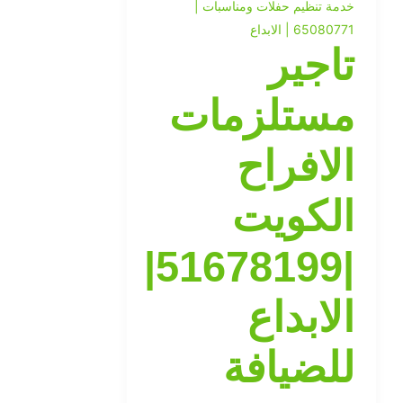
خدمة تنظيم حفلات ومناسبات |
65080771 | الابداع
تاجير
مستلزمات
الافراح
الكويت
|51678199|
الابداع
للضيافة