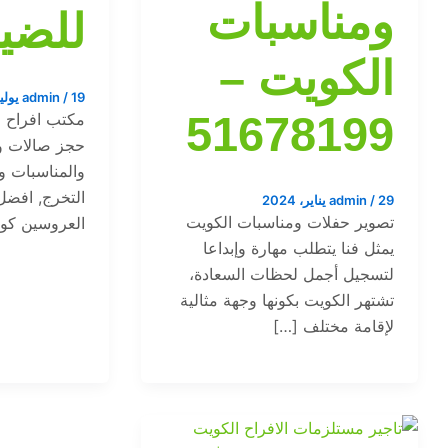
ومناسبات
للضيا
الكويت –
19 يوليو، 2023
/
admin
51678199
مكتب افراح ا
حجز صالات وق
والمناسبات وا
التخرج, افضل
29 يناير، 2024
/
admin
تصوير حفلات ومناسبات الكويت
العروسين ك
يمثل فنا يتطلب مهارة وإبداعا
لتسجيل أجمل لحظات السعادة،
تشتهر الكويت بكونها وجهة مثالية
لإقامة مختلف […]