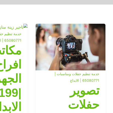
خدمة تنظيم حف
65080771 | الابداع
مكات
افراح
خدمة تنظيم حفلات ومناسبات |
الجهر
65080771 | الابداع
تصوير
حفلات
الابد