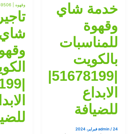
خدمة شاي
وقهوه | 60469506| الابداع للضيافه
تاجير
وقهوة
شاي
للمناسبات
وقهو
بالكويت
الكو
|51678199|
الابداع
الابد
للضيافة
للضيا
24 فبراير، 2024
/
admin