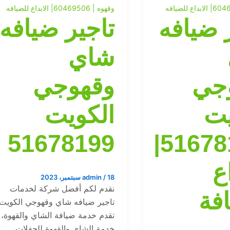
وقهوه | 60469506| الابداع للضيافه
 ضيافه
تاجير ضيافه
شاي
جي
وقهوجي
يت
الكويت
51678199
|51678199|
اع
18 سبتمبر، 2023
/
admin
نقدم لكم أفضل شركة لخدمات
فة
تاجير ضيافه شاي وقهوجي الكويت
تقدم خدمة ضيافة الشاي والقهوة،
خدمة الشاي والقهوة للحفلات