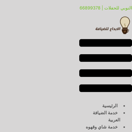
خطي
لقائمة
لقائمة
النوبي للحفلات | 66899378
لى
لمحتوى
الرئيسية
خدمة الضيافة
العربية
خدمة شاي وقهوه