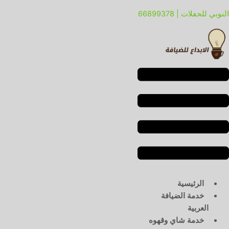
خطي
لقائمة
لقائمة
النوبي للحفلات | 66899378
لى
لمحتوى
الرئيسية
خدمة الضيافة
العربية
خدمة شاي وقهوه