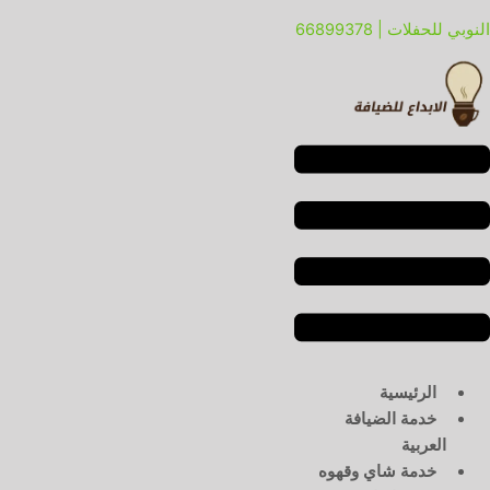
خطي
لقائمة
لقائمة
النوبي للحفلات | 66899378
لى
لمحتوى
الرئيسية
خدمة الضيافة
العربية
خدمة شاي وقهوه