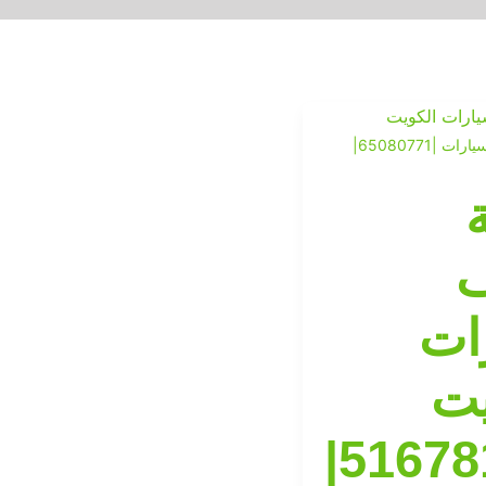
خدمة ايقاف السيارات |65080771|
ف
ات
يت
|51678199|