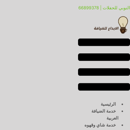
خطي
لقائمة
لقائمة
النوبي للحفلات | 66899378
لى
لمحتوى
الرئيسية
خدمة الضيافة
العربية
خدمة شاي وقهوه