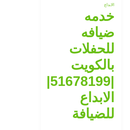
الابداع
خدمه
ضيافه
للحفلات
بالكويت
|51678199|
الابداع
للضيافة