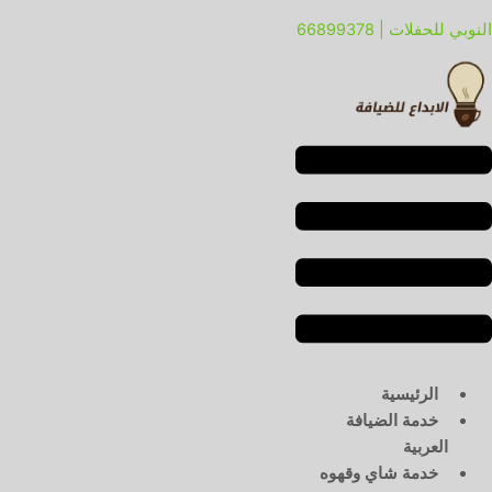
خطي
لقائمة
لقائمة
النوبي للحفلات | 66899378
لى
لمحتوى
الرئيسية
خدمة الضيافة
العربية
خدمة شاي وقهوه