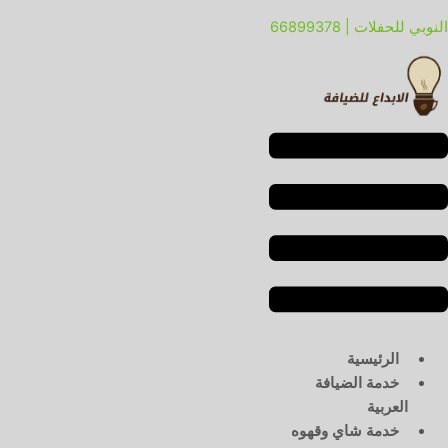
خطي
لقائمة
لقائمة
النوبي للحفلات | 66899378
لى
لمحتوى
الرئيسية
خدمة الضيافة
العربية
خدمة شاي وقهوه