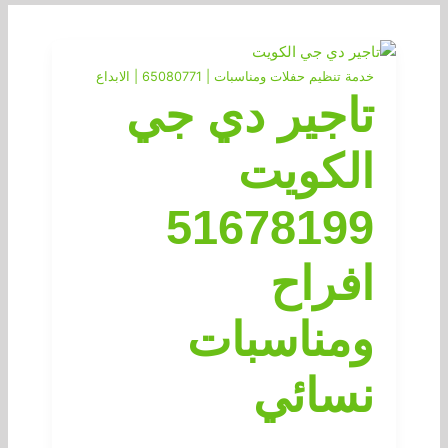
خدمة تنظيم حفلات ومناسبات | 65080771 | الابداع
تاجير دي جي
الكويت
51678199
افراح
ومناسبات
نسائي