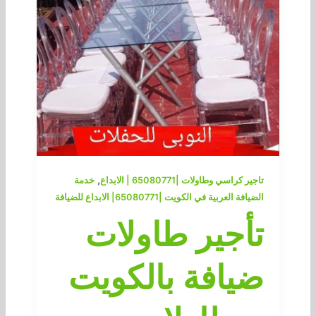
,
تاجير كراسي وطاولات |65080771 | الابداع
خدمة
الضيافة العربية في الكويت |65080771| الابداع للضيافة
تأجير طاولات
ضيافة بالكويت