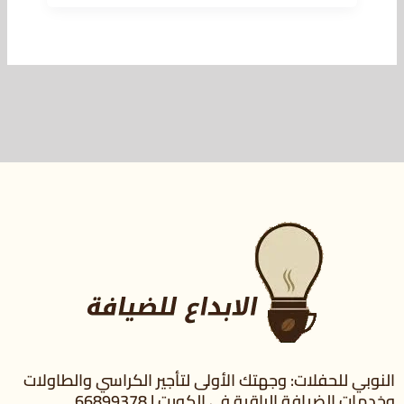
النوبي للحفلات: وجهتك الأولى لتأجير الكراسي والطاولات
وخدمات الضيافة الراقية في الكويت | 66899378