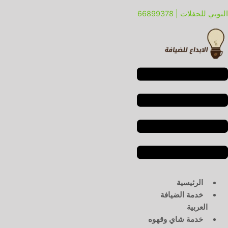
خطي
لقائمة
لقائمة
النوبي للحفلات | 66899378
لى
لمحتوى
الرئيسية
خدمة الضيافة
العربية
خدمة شاي وقهوه