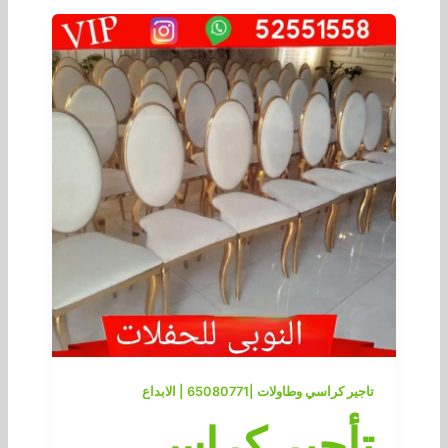
تاجير كراسي وطاولات |65080771 | الابداع
تأجير كراسي