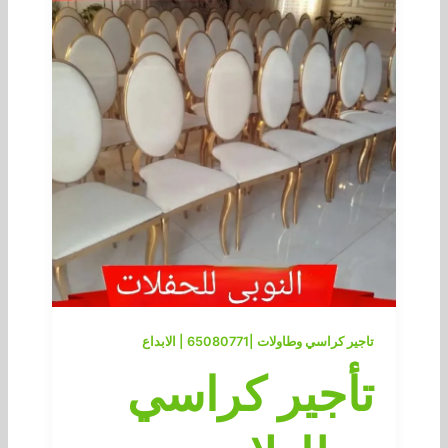
تاجير كراسي وطاولات |65080771 | الابداع
تأجير كراسي