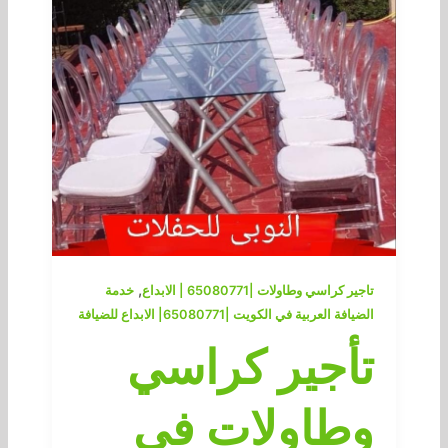
,
تاجير كراسي وطاولات |65080771 | الابداع
خدمة
الضيافة العربية في الكويت |65080771| الابداع للضيافة
تأجير كراسي
وطاولات في