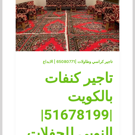
تاجير كراسي وطاولات |65080771 | الابداع
تاجير كنفات
بالكويت
|51678199|
النوبي للحفلات