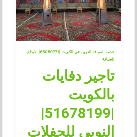
خدمة الضيافة العربية في الكويت |65080771| الابداع
للضيافة
تاجير دفايات
بالكويت
|51678199|
النوبي للحفلات