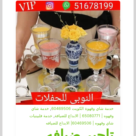
,
خدمة شاي وقهوة الكويت 60469506
خدمة شاي
,
وقهوه | 65080771 | الابداع للضيافة
خدمة فلبينيات
شاي وقهوه | 60469506| الابداع للضيافه
تاجير ضيافه