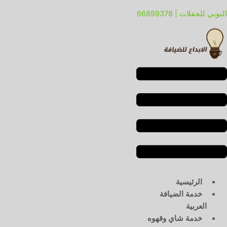
خطي
لقائمة
لقائمة
النوبي للحفلات | 66899378
لى
لمحتوى
الرئيسية
خدمة الضيافة
العربية
خدمة شاي وقهوه