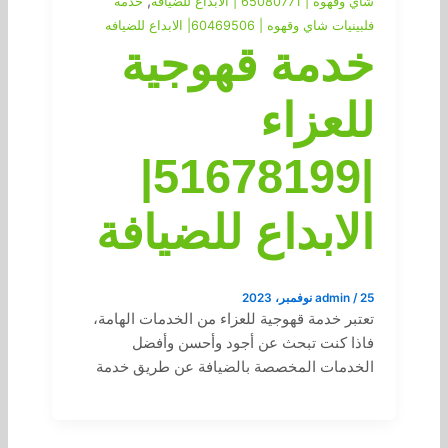
,
شاي وقهوه | 65080771 | الابداع للضيافة
خدمة
فلبينيات شاي وقهوه | 60469506| الابداع للضيافه
خدمة قهوجية
للعزاء
|51678199|
الابداع للضيافة
25 نوفمبر، 2023
/
admin
تعتبر خدمة قهوجية للعزاء من الخدمات الهامة،
فاذا كنت تبحث عن أجود وأحسن وأفضل
الخدمات المخصصة بالضيافة عن طريق خدمة