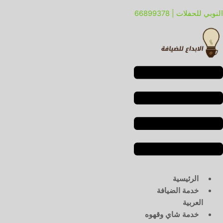
خطي
لقائمة
لقائمة
النوبي للحفلات | 66899378
لى
لمحتوى
الرئيسية
خدمة الضيافة
العربية
خدمة شاي وقهوه