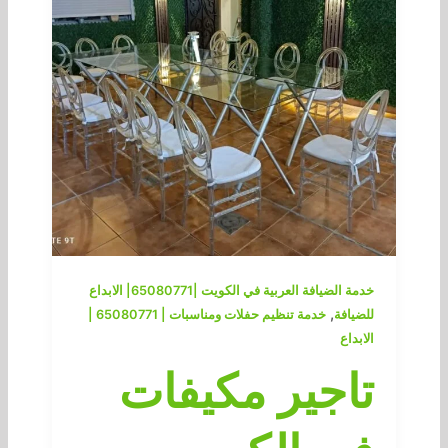
خدمة الضيافة العربية في الكويت |65080771| الابداع
,
للضيافة
خدمة تنظيم حفلات ومناسبات | 65080771 |
الابداع
تاجير مكيفات