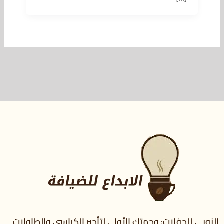
النوبي للحفلات: وجهتك الأولى لتأجير الكراسي والطاولات