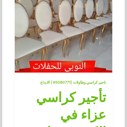
تاجير كراسي وطاولات |65080771 | الابداع
تأجير كراسي
عزاء في