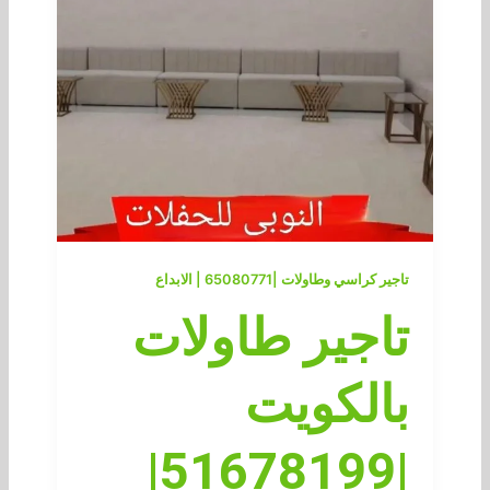
تاجير كراسي وطاولات |65080771 | الابداع
تاجير طاولات
بالكويت
|51678199|