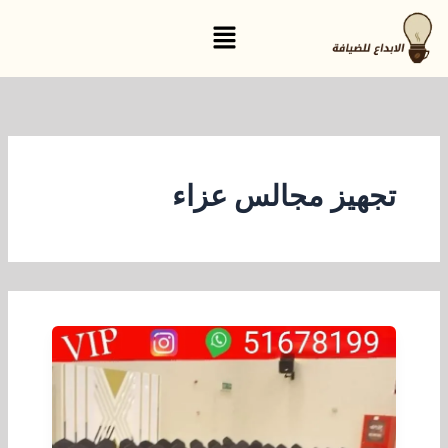
خطي
القائمة
لى
لمحتوى
تجهيز مجالس عزاء