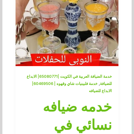
خدمة الضيافة العربية في الكويت |65080771| الابداع
,
للضيافة
خدمة فلبينيات شاي وقهوه | 60469506|
الابداع للضيافه
خدمه ضيافه
نسائي في