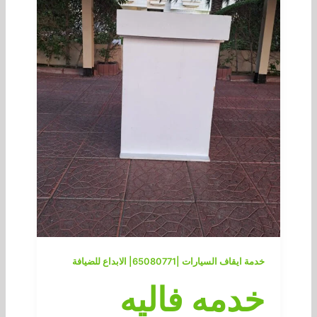
خدمة ايقاف السيارات |65080771| الابداع للضيافة
خدمه فاليه