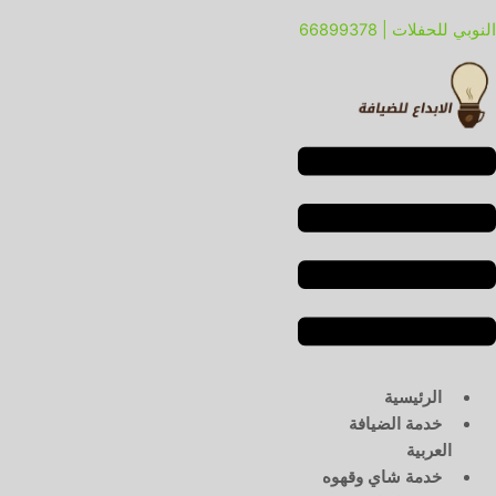
خطي
لقائمة
لقائمة
النوبي للحفلات | 66899378
لى
لمحتوى
الرئيسية
خدمة الضيافة
العربية
خدمة شاي وقهوه