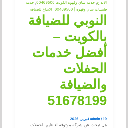
,
,
الابداع
خدمة شاي وقهوة الكويت 60469506
خدمة
فلبينيات شاي وقهوه | 60469506| الابداع للضيافه
النوبي للضيافة
بالكويت –
أفضل خدمات
الحفلات
والضيافة
51678199
19 فبراير، 2026
/
admin
هل تبحث عن شركة موثوقة لتنظيم الحفلات